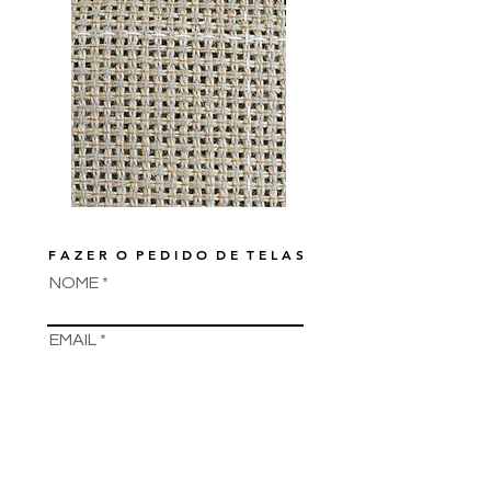
F A Z E R O P E D I D O D E T E L A S
NOME
EMAIL
TELEFONE
ENDEREÇO