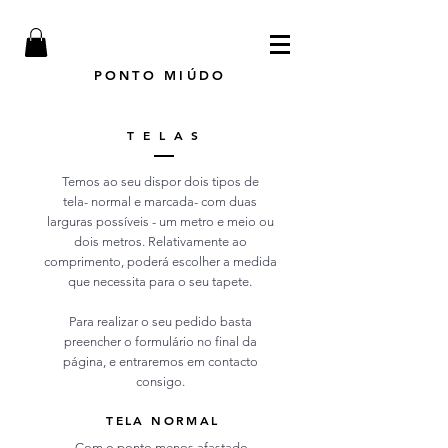
PONTO MIÚDO
T E L A S
Temos ao seu dispor dois tipos de
tela- normal e marcada- com duas
larguras possíveis - um metro e meio ou
dois metros. Relativamente ao
comprimento, poderá escolher a medida
que necessita para o seu tapete.
Para realizar o seu pedido basta
preencher o formulário no final da
página, e entraremos em contacto
consigo.
TELA NORMAL
Com o ponto menos afastado.