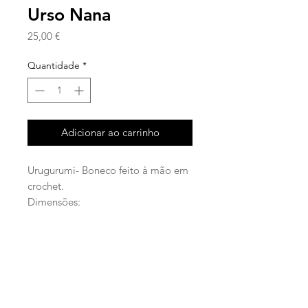
Urso Nana
Preço
25,00 €
Quantidade
*
Adicionar ao carrinho
Urugurumi- Boneco feito à mão em
crochet.
Dimensões:
25cm de altura
35cm de comprimento de braços
facebook
instagram