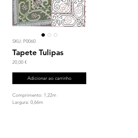
SKU: P0060
Tapete Tulipas
Preço
20,00 €
Adicionar ao carrinho
Comprimento: 1,22m
Largura: 0,66m
Área: 0,81m2
Nº de Cores: 13
Cor da Barra: Verde
Cor do Fundo: Branco
Grau de Dificuldade: Média