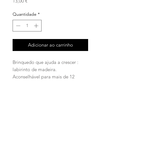
Preço
13,00 €
Quantidade
*
Adicionar ao carrinho
Brinquedo que ajuda a crescer :
labirinto de madeira.
Aconselhável para mais de 12
meses
facebook
instagram
© 2020 | Ponto Miúdo |
Política de Privacidade