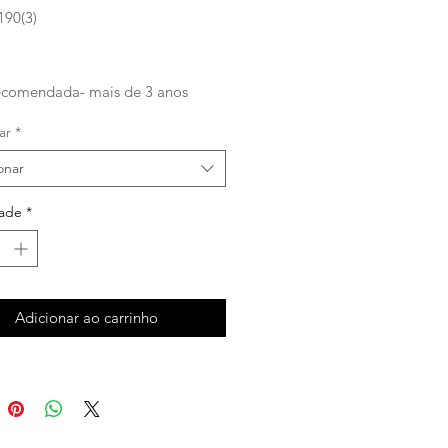
190(3)
eço
ecomendada- mais de 3 anos
ar
*
onar
ade
*
Adicionar ao carrinho