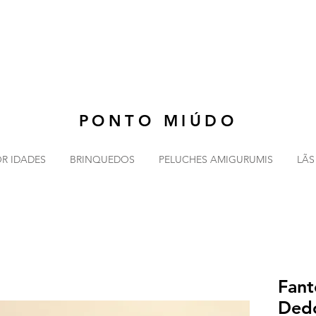
 15H30
ÀS 18H
PONTO MIÚDO
R IDADES
BRINQUEDOS
PELUCHES AMIGURUMIS
LÃS
Fant
Ded