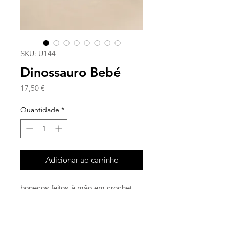
SKU: U144
Dinossauro Bebé
Preço
17,50 €
Quantidade
*
Adicionar ao carrinho
bonecos feitos à mão em crochet
(amigurumi).