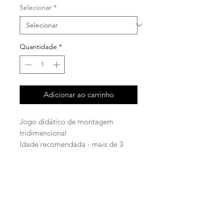
Selecionar
*
Quantidade
*
Adicionar ao carrinho
Jogo didático de montagem
tridimencional
Idade recomendada - mais de 3
anos
facebook
instagram