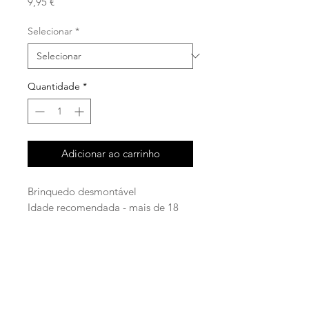
Preço
9,95 €
Selecionar
*
Quantidade
*
Adicionar ao carrinho
Brinquedo desmontável
Idade recomendada - mais de 18
meses
Esta viatura , composta por 5 peças
de madeira 100% certificada, estará
pronta para a próxima
intervenção. Basta encaixar os
facebook
blocos de madeira coloridos na