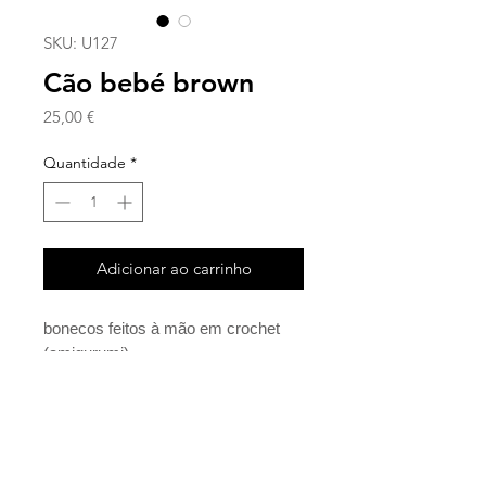
SKU: U127
Cão bebé brown
Preço
25,00 €
Quantidade
*
Adicionar ao carrinho
bonecos feitos à mão em crochet
(amigurumi).
facebook